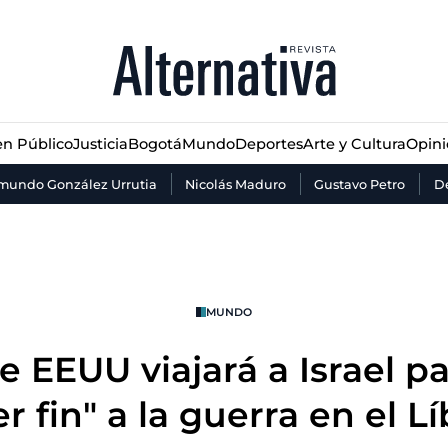
n Público
Justicia
Bogotá
Mundo
Deportes
Arte y Cultura
Opin
n Público
Justicia
Bogotá
Mundo
Deportes
Arte y Cultura
Opin
mundo González Urrutia
Nicolás Maduro
Gustavo Petro
De
MUNDO
 EEUU viajará a Israel pa
r fin" a la guerra en el L