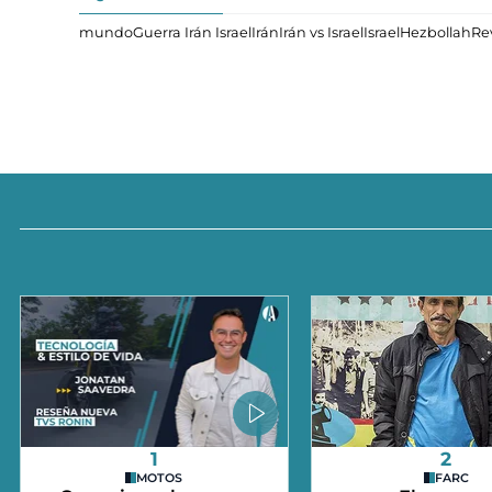
mundo
Guerra Irán Israel
Irán
Irán vs Israel
Israel
Hezbollah
Rev
1
2
MOTOS
FARC