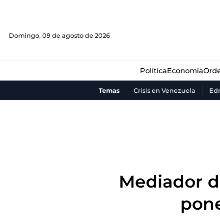
Política
Economía
Orde
Domingo, 09 de agosto de 2026
Política
Economía
Orde
Temas
Crisis en Venezuela
Ed
Mediador de
pone