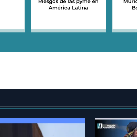
r
Riesgos de las pyme en
Murió
América Latina
B