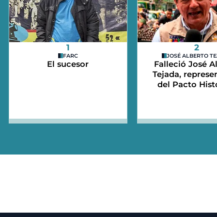
1
2
FARC
JOSÉ ALBERTO T
El sucesor
Falleció José A
Tejada, represe
del Pacto Hist