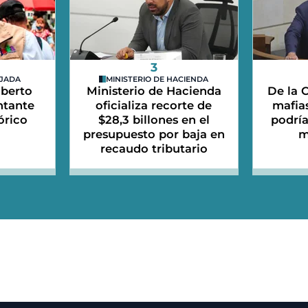
3
EJADA
MINISTERIO DE HACIENDA
lberto
Ministerio de Hacienda
De la C
ntante
oficializa recorte de
mafias
órico
$28,3 billones en el
podrí
presupuesto por baja en
m
recaudo tributario