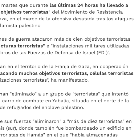
ste martes que durante
las últimas 24 horas ha llevado a
bjetivos terroristas"
del Movimiento de Resistencia
aza, en el marco de la ofensiva desatada tras los ataques
slamista palestino.
es de guerra atacaron más de cien objetivos terroristas
ucturas terroristas"
e "instalaciones militares utilizadas
bros de las Fuerzas de Defensa de Israel (FDI)".
n en el territorio de la Franja de Gaza, en cooperación
acando muchos objetivos terroristas, células terroristas
zaciones terroristas", ha manifestado.
han "eliminado" a un grupo de "terroristas" que intentó
 carro de combate en Yabalia, situada en el norte de la
e refugiados del enclave palestino.
e sus fuerzas "eliminaron" a "más de diez terroristas" en
is (sur), donde también fue bombardeado un edificio en
rroristas de Hamás" en el que "había almacenadas