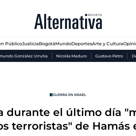
n Público
Justicia
Bogotá
Mundo
Deportes
Arte y Cultura
Opin
n Público
Justicia
Bogotá
Mundo
Deportes
Arte y Cultura
Opin
mundo González Urrutia
Nicolás Maduro
Gustavo Petro
De
GUERRA EN ISRAEL
ca durante el último día "
os terroristas" de Hamás