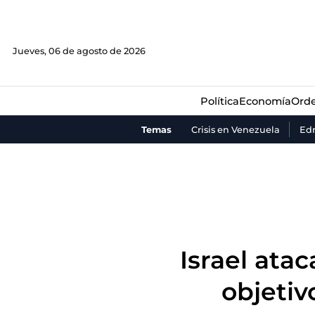
Política
Economía
Orde
Jueves, 06 de agosto de 2026
Política
Economía
Orde
Temas
Crisis en Venezuela
Ed
Israel ata
objetiv