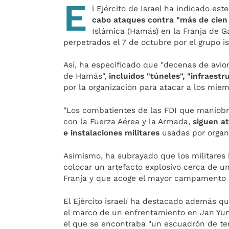
E
l Ejército de Israel ha indicado e
cabo ataques contra "más de cien o
Islámica (Hamás) en la Franja de G
perpetrados el 7 de octubre por el grupo i
Así, ha especificado que "decenas de avion
de Hamás",
incluidos "túneles", "infraestr
por la organización para atacar a los miem
"Los combatientes de las FDI que maniobra
con la Fuerza Aérea y la Armada,
siguen at
e instalaciones militares
usadas por organi
Asimismo, ha subrayado que los militares 
colocar un artefacto explosivo cerca de un
Franja y que acoge el mayor campamento d
El Ejército israelí ha destacado además qu
el marco de un enfrentamiento en Jan Yun
el que se encontraba "un escuadrón de te