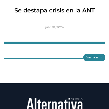
R
Se destapa crisis en la ANT
B
julio 10, 2024
Item
1
of
Ver más
3