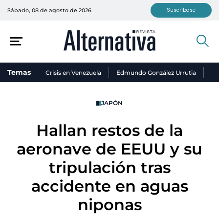
Suscríbase
Sábado, 08 de agosto de 2026
Temas
Crisis en Venezuela
Edmundo González Urrutia
Ni
JAPÓN
Hallan restos de la
aeronave de EEUU y su
tripulación tras
accidente en aguas
niponas