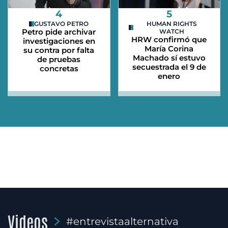
4
5
GUSTAVO PETRO
HUMAN RIGHTS
Petro pide archivar
WATCH
HRW confirmó que
investigaciones en
María Corina
su contra por falta
Machado sí estuvo
de pruebas
secuestrada el 9 de
concretas
enero
Videos
#entrevistaalternativa