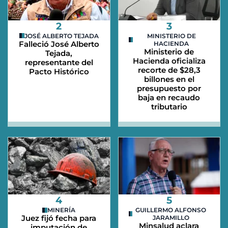
2
3
JOSÉ ALBERTO TEJADA
MINISTERIO DE
Falleció José Alberto
HACIENDA
Ministerio de
Tejada,
Hacienda oficializa
representante del
recorte de $28,3
Pacto Histórico
billones en el
presupuesto por
baja en recaudo
tributario
4
5
MINERÍA
GUILLERMO ALFONSO
Juez fijó fecha para
JARAMILLO
Minsalud aclara
imputación de