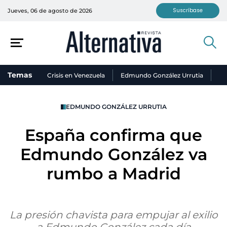
Suscríbase
Jueves, 06 de agosto de 2026
Temas
Crisis en Venezuela
Edmundo González Urrutia
Ni
EDMUNDO GONZÁLEZ URRUTIA
España confirma que
Edmundo González va
rumbo a Madrid
La presión chavista para empujar al exilio