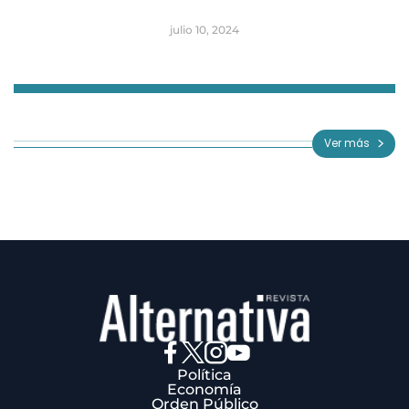
julio 10, 2024
Item
1
of
Ver más
3
Política
Economía
Orden Público