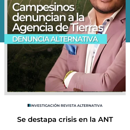
O
INVESTIGACIÓN REVISTA ALTERNATIVA
R
Se destapa crisis en la ANT
B