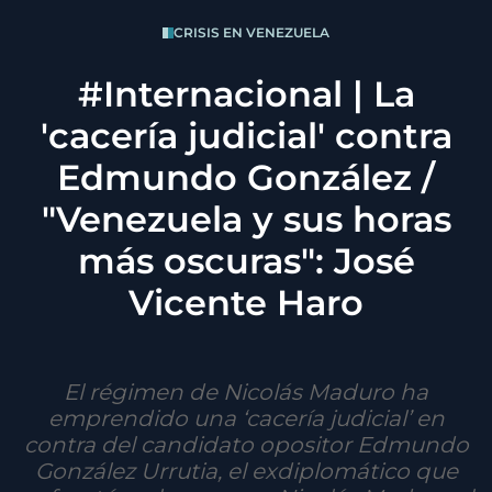
CRISIS EN VENEZUELA
#Internacional | La
'cacería judicial' contra
Edmundo González /
"Venezuela y sus horas
más oscuras": José
Vicente Haro
El régimen de Nicolás Maduro ha
emprendido una ‘cacería judicial’ en
contra del candidato opositor Edmundo
González Urrutia, el exdiplomático que