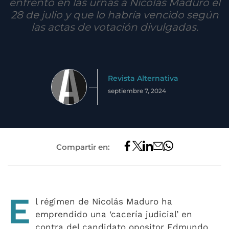
enfrentó en las urnas a Nicolás Maduro el
28 de julio y que lo habría vencido según
las actas de votación divulgadas.
Revista Alternativa
septiembre 7, 2024
Compartir en:
E
l régimen de Nicolás Maduro ha
emprendido una ‘cacería judicial’ en
contra del candidato opositor Edmundo