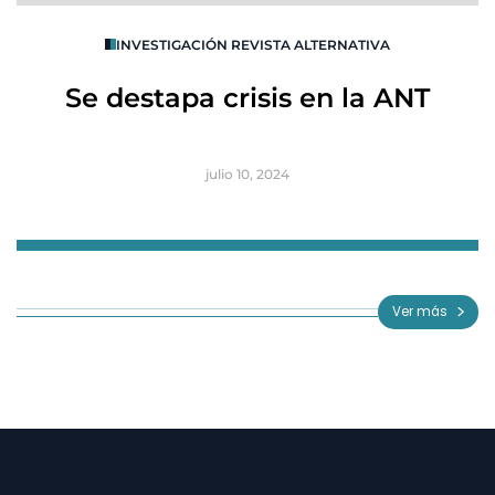
O
INVESTIGACIÓN REVISTA ALTERNATIVA
R
Se destapa crisis en la ANT
B
julio 10, 2024
Item
1
of
Ver más
3