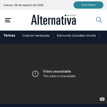
Suscríbase
Jueves, 06 de agosto de 2026
Temas
Crisis en Venezuela
Edmundo González Urrutia
Ni