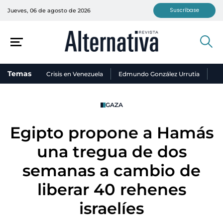
Suscríbase
Jueves, 06 de agosto de 2026
Temas
Crisis en Venezuela
Edmundo González Urrutia
Ni
GAZA
Egipto propone a Hamás
una tregua de dos
semanas a cambio de
liberar 40 rehenes
israelíes