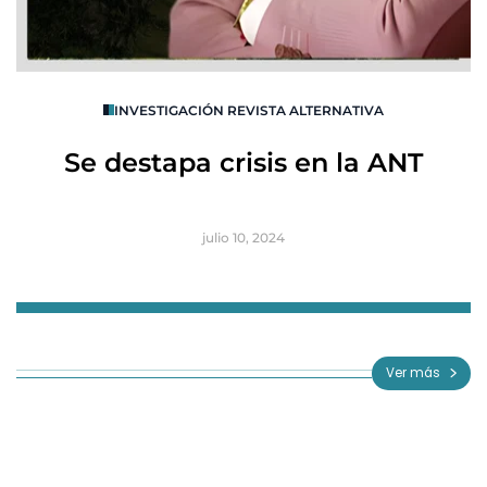
O
INVESTIGACIÓN REVISTA ALTERNATIVA
R
Se destapa crisis en la ANT
B
julio 10, 2024
Item
1
of
Ver más
3