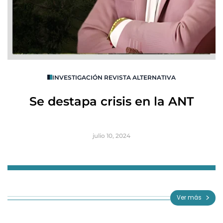
O
INVESTIGACIÓN REVISTA ALTERNATIVA
R
Se destapa crisis en la ANT
B
julio 10, 2024
Item
1
of
Ver más
3