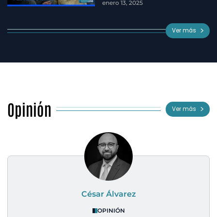
enero 13, 2025
Ver más
Opinión
Ver más
César Álvarez
OPINIÓN