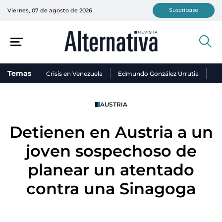
Suscríbase
Viernes, 07 de agosto de 2026
Temas
Crisis en Venezuela
Edmundo González Urrutia
Ni
AUSTRIA
Detienen en Austria a un
joven sospechoso de
planear un atentado
contra una Sinagoga