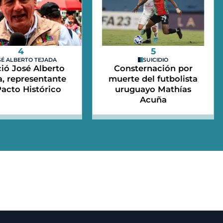
4
5
SÉ ALBERTO TEJADA
SUICIDIO
ció José Alberto
Consternación por
a, representante
muerte del futbolista
Pacto Histórico
uruguayo Mathías
Acuña