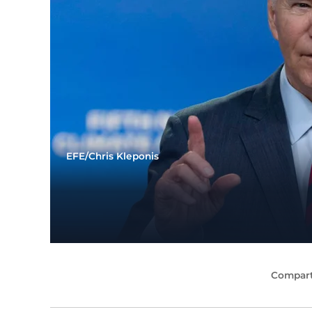
EFE/Chris Kleponis
Compart