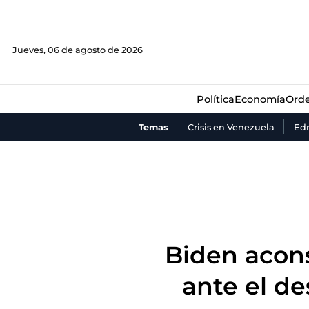
Política
Economía
Orde
Jueves, 06 de agosto de 2026
Política
Economía
Orde
Temas
Crisis en Venezuela
Ed
Biden acons
ante el de