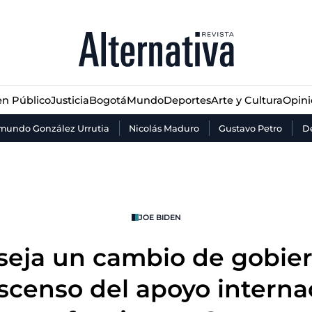
n Público
Justicia
Bogotá
Mundo
Deportes
Arte y Cultura
Opin
n Público
Justicia
Bogotá
Mundo
Deportes
Arte y Cultura
Opin
mundo González Urrutia
Nicolás Maduro
Gustavo Petro
De
JOE BIDEN
eja un cambio de gobier
scenso del apoyo interna