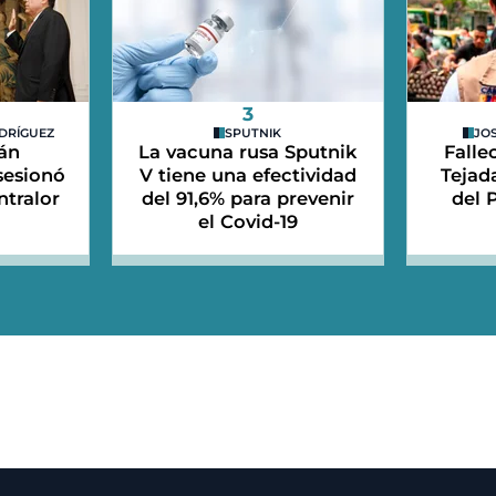
3
DRÍGUEZ
SPUTNIK
JO
án
La vacuna rusa Sputnik
Falle
sesionó
V tiene una efectividad
Tejad
tralor
del 91,6% para prevenir
del 
el Covid-19