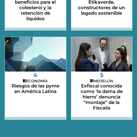
beneficios para el
Étikaverde,
colesterol y la
constructores de un
retención de
legado sostenible
líquidos
4
5
ECONOMÍA
MEDELLÍN
Riesgos de las pyme
Exfiscal conocida
en América Latina
como ‘la dama de
hierro’ denuncia
“montaje” de la
Fiscalía