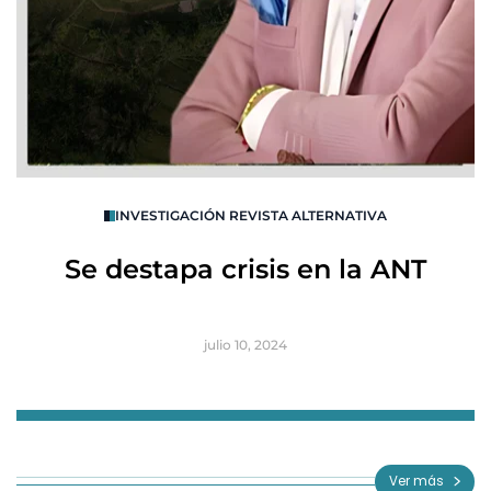
O
INVESTIGACIÓN REVISTA ALTERNATIVA
R
Se destapa crisis en la ANT
B
julio 10, 2024
Item
1
of
Ver más