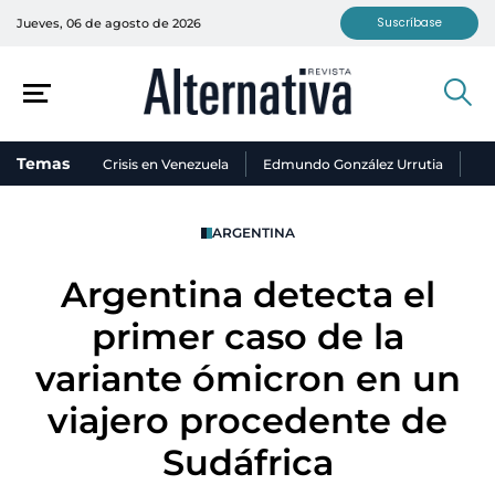
Suscríbase
Jueves, 06 de agosto de 2026
Temas
Crisis en Venezuela
Edmundo González Urrutia
Ni
ARGENTINA
Argentina detecta el
primer caso de la
variante ómicron en un
viajero procedente de
Sudáfrica