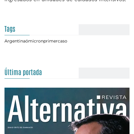
Tags
Argentina
ómicron
primercaso
Última portada