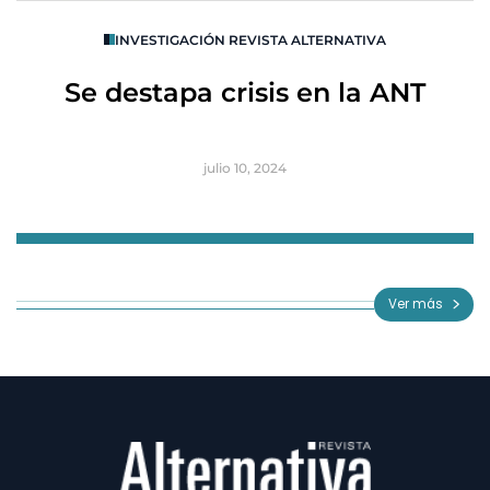
O
INVESTIGACIÓN REVISTA ALTERNATIVA
R
Se destapa crisis en la ANT
B
julio 10, 2024
Item
1
of
Ver más
3