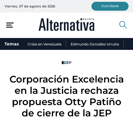
Suscríbase
Viernes, 07 de agosto de 2026
Temas
Crisis en Venezuela
Edmundo González Urrutia
Ni
JEP
Corporación Excelencia
en la Justicia rechaza
propuesta Otty Patiño
de cierre de la JEP