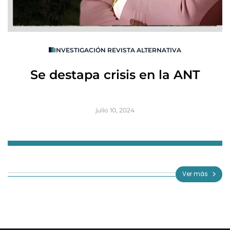
O
INVESTIGACIÓN REVISTA ALTERNATIVA
R
Se destapa crisis en la ANT
B
julio 10, 2024
Item
1
of
Ver más
3