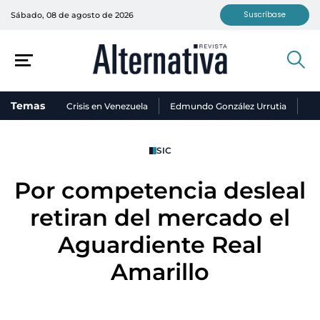
Suscríbase
Sábado, 08 de agosto de 2026
Temas
Crisis en Venezuela
Edmundo González Urrutia
Ni
SIC
Por competencia desleal
retiran del mercado el
Aguardiente Real
Amarillo