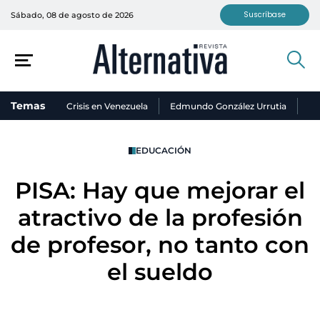
Suscríbase
Sábado, 08 de agosto de 2026
Temas
Crisis en Venezuela
Edmundo González Urrutia
Ni
EDUCACIÓN
PISA: Hay que mejorar el
atractivo de la profesión
de profesor, no tanto con
el sueldo