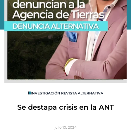
O
INVESTIGACIÓN REVISTA ALTERNATIVA
R
Se destapa crisis en la ANT
B
julio 10, 2024