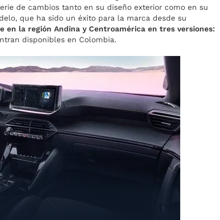
erie de cambios tanto en su diseño exterior como en su
elo, que ha sido un éxito para la marca desde su
le en la región Andina y Centroamérica en tres versiones:
entran disponibles en Colombia.