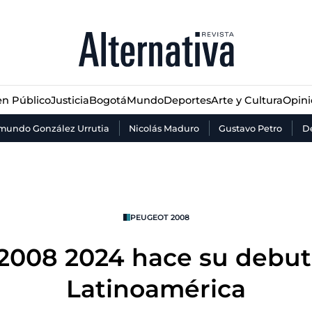
n Público
Justicia
Bogotá
Mundo
Deportes
Arte y Cultura
Opin
n Público
Justicia
Bogotá
Mundo
Deportes
Arte y Cultura
Opin
mundo González Urrutia
Nicolás Maduro
Gustavo Petro
De
PEUGEOT 2008
008 2024 hace su debut 
Latinoamérica