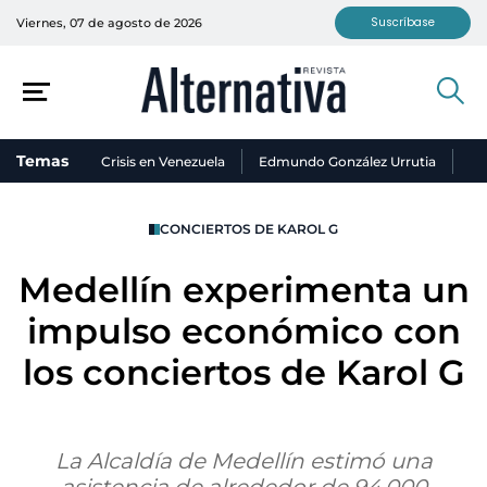
Suscríbase
Viernes, 07 de agosto de 2026
Temas
Crisis en Venezuela
Edmundo González Urrutia
Ni
CONCIERTOS DE KAROL G
Medellín experimenta un
impulso económico con
los conciertos de Karol G
La Alcaldía de Medellín estimó una