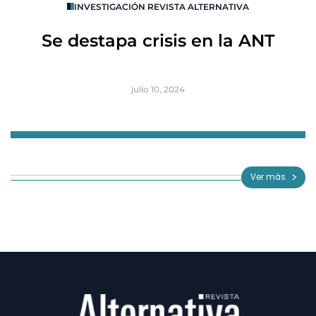
INVESTIGACIÓN REVISTA ALTERNATIVA
R
Se destapa crisis en la ANT
B
julio 10, 2024
Item
1
of
Ver más
3