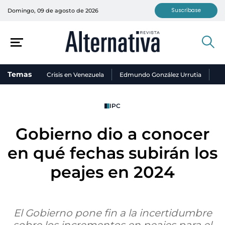
Suscríbase
Domingo, 09 de agosto de 2026
Temas
Crisis en Venezuela
Edmundo González Urrutia
Ni
IPC
Gobierno dio a conocer
en qué fechas subirán los
peajes en 2024
El Gobierno pone fin a la incertidumbre