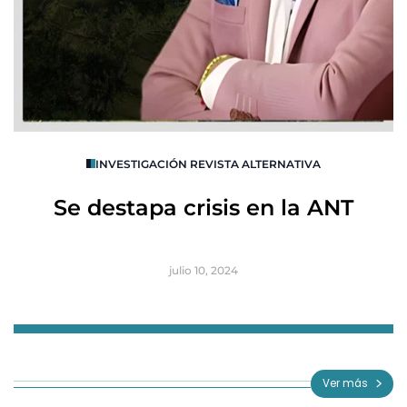
O
INVESTIGACIÓN REVISTA ALTERNATIVA
R
Se destapa crisis en la ANT
B
julio 10, 2024
Item
1
of
Ver más
3