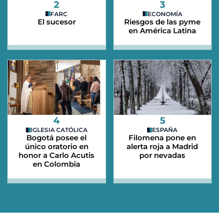
2
3
FARC
ECONOMÍA
El sucesor
Riesgos de las pyme
en América Latina
4
5
IGLESIA CATÓLICA
ESPAÑA
Bogotá posee el
Filomena pone en
único oratorio en
alerta roja a Madrid
honor a Carlo Acutis
por nevadas
en Colombia