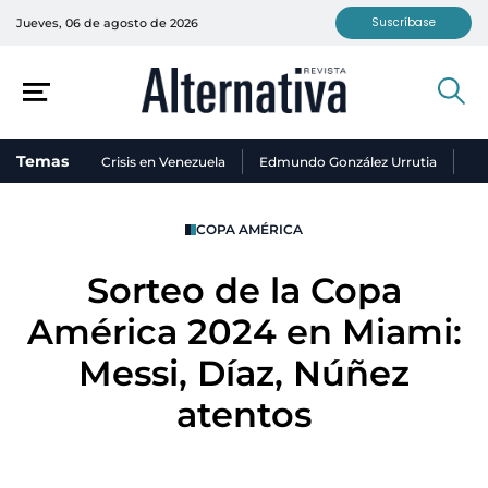
Suscríbase
Jueves, 06 de agosto de 2026
Temas
Crisis en Venezuela
Edmundo González Urrutia
Ni
COPA AMÉRICA
Sorteo de la Copa
América 2024 en Miami:
Messi, Díaz, Núñez
atentos