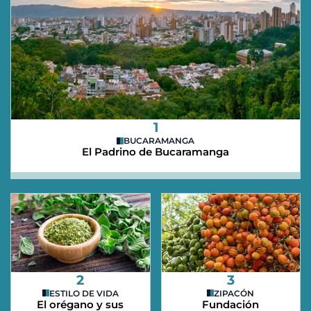
1
BUCARAMANGA
El Padrino de Bucaramanga
2
3
ESTILO DE VIDA
ZIPACÓN
El orégano y sus
Fundación