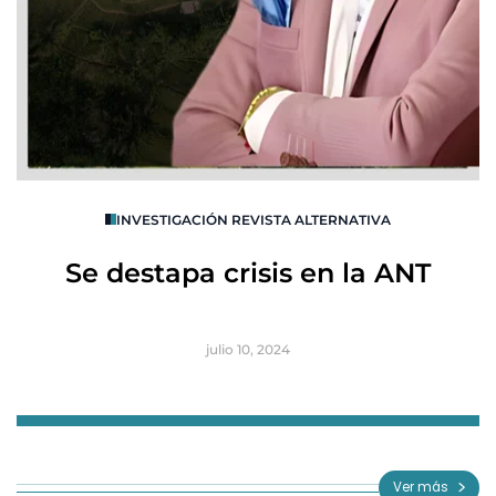
O
INVESTIGACIÓN REVISTA ALTERNATIVA
R
Se destapa crisis en la ANT
B
julio 10, 2024
Item
1
of
Ver más