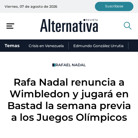
Suscríbase
Viernes, 07 de agosto de 2026
Temas
Crisis en Venezuela
Edmundo González Urrutia
Ni
RAFAEL NADAL
Rafa Nadal renuncia a
Wimbledon y jugará en
Bastad la semana previa
a los Juegos Olímpicos