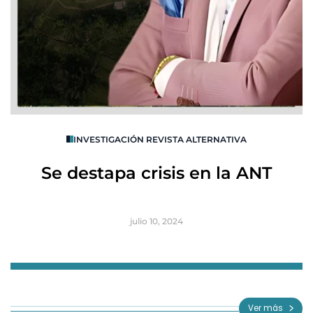
O
INVESTIGACIÓN REVISTA ALTERNATIVA
R
Se destapa crisis en la ANT
B
julio 10, 2024
Item
1
of
Ver más