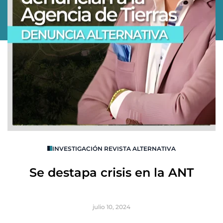
O
INVESTIGACIÓN REVISTA ALTERNATIVA
R
Se destapa crisis en la ANT
B
julio 10, 2024