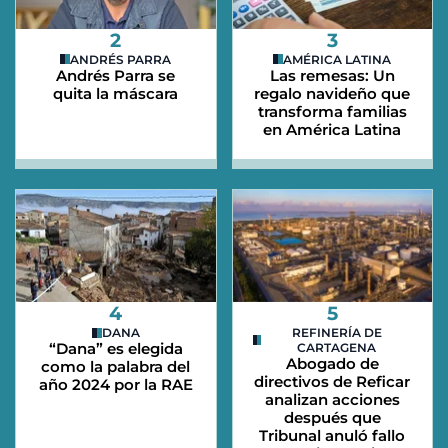
2
3
ANDRÉS PARRA
AMÉRICA LATINA
Andrés Parra se
Las remesas: Un
quita la máscara
regalo navideño que
transforma familias
en América Latina
4
5
DANA
REFINERÍA DE
“Dana” es elegida
CARTAGENA
Abogado de
como la palabra del
directivos de Reficar
año 2024 por la RAE
analizan acciones
después que
Tribunal anuló fallo