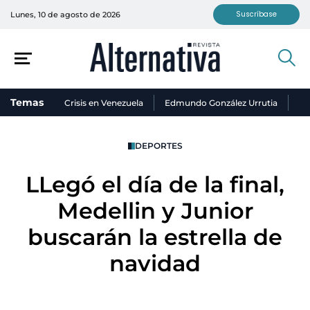
Suscríbase
Lunes, 10 de agosto de 2026
Temas
Crisis en Venezuela
Edmundo González Urrutia
Ni
DEPORTES
LLegó el día de la final,
Medellin y Junior
buscarán la estrella de
navidad