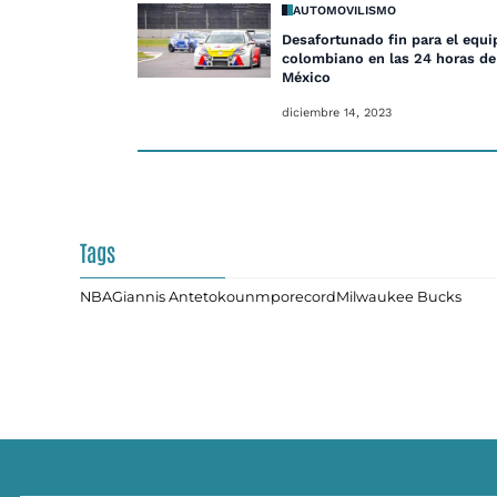
AUTOMOVILISMO
Desafortunado fin para el equi
colombiano en las 24 horas de
México
diciembre 14, 2023
Tags
NBA
Giannis Antetokounmpo
record
Milwaukee Bucks