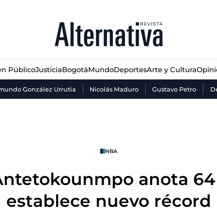
n Público
Justicia
Bogotá
Mundo
Deportes
Arte y Cultura
Opin
n Público
Justicia
Bogotá
Mundo
Deportes
Arte y Cultura
Opin
mundo González Urrutia
Nicolás Maduro
Gustavo Petro
De
NBA
Antetokounmpo anota 64
establece nuevo récord