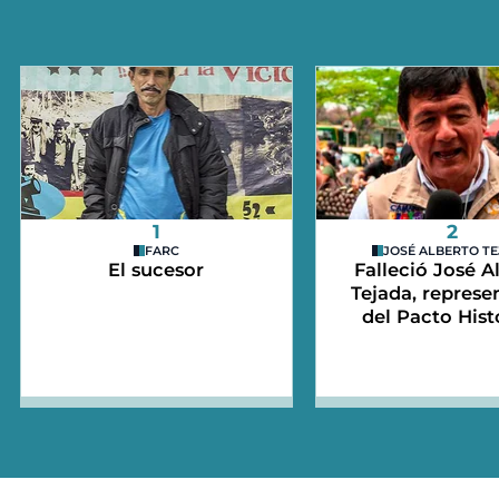
1
2
FARC
JOSÉ ALBERTO T
El sucesor
Falleció José A
Tejada, represe
del Pacto Hist