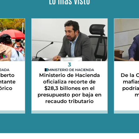
3
EJADA
MINISTERIO DE HACIENDA
lberto
Ministerio de Hacienda
De la C
ntante
oficializa recorte de
mafias
órico
$28,3 billones en el
podrí
presupuesto por baja en
m
recaudo tributario