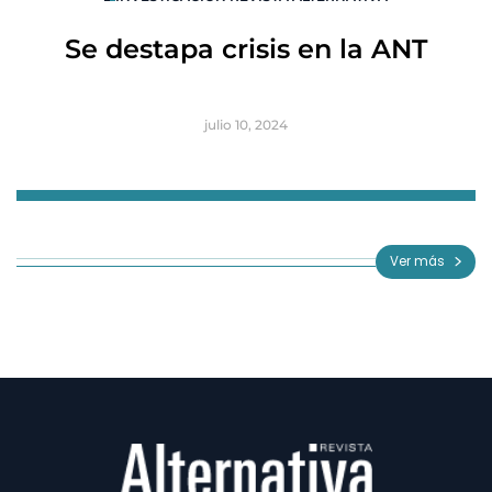
R
Se destapa crisis en la ANT
B
julio 10, 2024
Item
1
of
Ver más
3