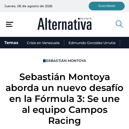
Suscríbase
Jueves, 06 de agosto de 2026
Temas
Crisis en Venezuela
Edmundo González Urrutia
Ni
SEBASTIÁN MONTOYA
Sebastián Montoya
aborda un nuevo desafío
en la Fórmula 3: Se une
al equipo Campos
Racing