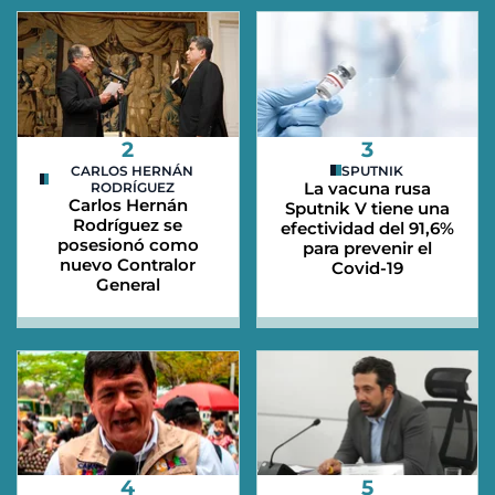
2
3
CARLOS HERNÁN
SPUTNIK
La vacuna rusa
RODRÍGUEZ
Carlos Hernán
Sputnik V tiene una
Rodríguez se
efectividad del 91,6%
posesionó como
para prevenir el
nuevo Contralor
Covid-19
General
4
5