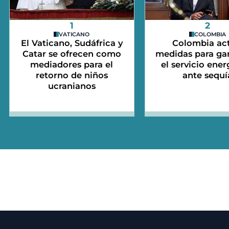
1
2
VATICANO
COLOMBIA
El Vaticano, Sudáfrica y
Colombia act
Catar se ofrecen como
medidas para gar
mediadores para el
el servicio ener
retorno de niños
ante sequí
ucranianos