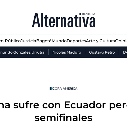
n Público
Justicia
Bogotá
Mundo
Deportes
Arte y Cultura
Opin
n Público
Justicia
Bogotá
Mundo
Deportes
Arte y Cultura
Opin
mundo González Urrutia
Nicolás Maduro
Gustavo Petro
De
COPA AMÉRICA
na sufre con Ecuador per
semifinales