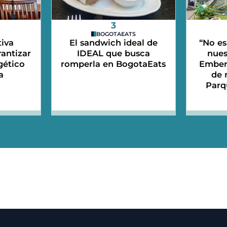
3
BOGOTAEATS
iva
El sandwich ideal de
“No es
antizar
IDEAL que busca
nues
gético
romperla en BogotaEats
Emberá
a
de 
Parq