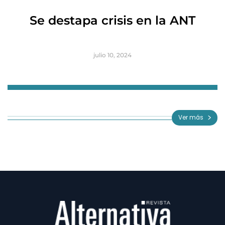
R
Se destapa crisis en la ANT
B
julio 10, 2024
Item
1
of
Ver más
3