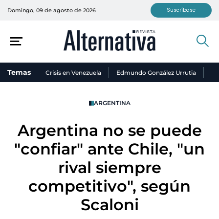
Suscríbase
Domingo, 09 de agosto de 2026
Temas
Crisis en Venezuela
Edmundo González Urrutia
Ni
ARGENTINA
Argentina no se puede
"confiar" ante Chile, "un
rival siempre
competitivo", según
Scaloni