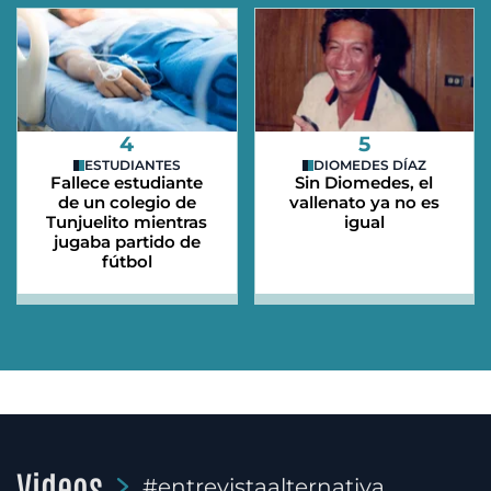
4
5
ESTUDIANTES
DIOMEDES DÍAZ
Fallece estudiante
Sin Diomedes, el
de un colegio de
vallenato ya no es
Tunjuelito mientras
igual
jugaba partido de
fútbol
Videos
#entrevistaalternativa