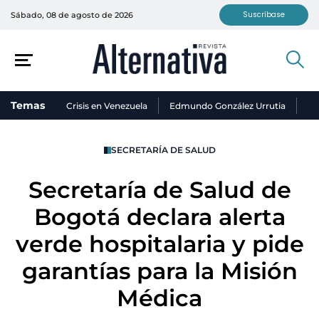
Suscríbase
Sábado, 08 de agosto de 2026
Temas
Crisis en Venezuela
Edmundo González Urrutia
Ni
SECRETARÍA DE SALUD
Secretaría de Salud de
Bogotá declara alerta
verde hospitalaria y pide
garantías para la Misión
Médica