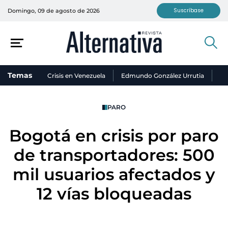
Suscríbase
Domingo, 09 de agosto de 2026
Temas
Crisis en Venezuela
Edmundo González Urrutia
Ni
PARO
Bogotá en crisis por paro
de transportadores: 500
mil usuarios afectados y
12 vías bloqueadas