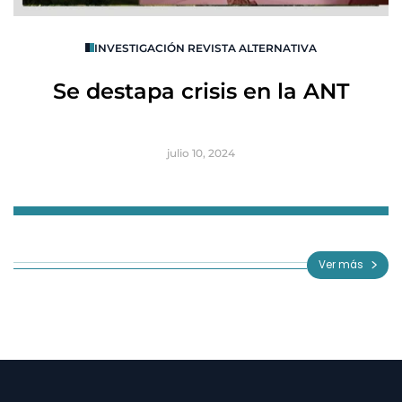
O
INVESTIGACIÓN REVISTA ALTERNATIVA
R
Se destapa crisis en la ANT
B
julio 10, 2024
Item
1
of
Ver más
3