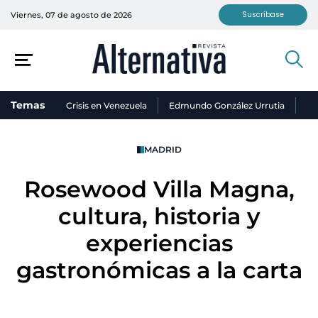
Suscríbase
Viernes, 07 de agosto de 2026
Temas
Crisis en Venezuela
Edmundo González Urrutia
Ni
MADRID
Rosewood Villa Magna,
cultura, historia y
experiencias
gastronómicas a la carta