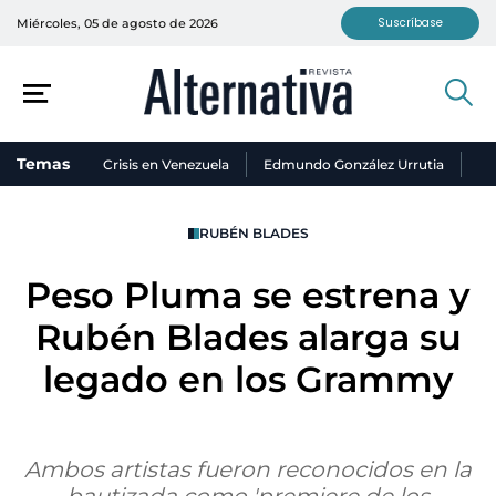
Suscríbase
Miércoles, 05 de agosto de 2026
Temas
Crisis en Venezuela
Edmundo González Urrutia
Ni
RUBÉN BLADES
Peso Pluma se estrena y
Rubén Blades alarga su
legado en los Grammy
Ambos artistas fueron reconocidos en la