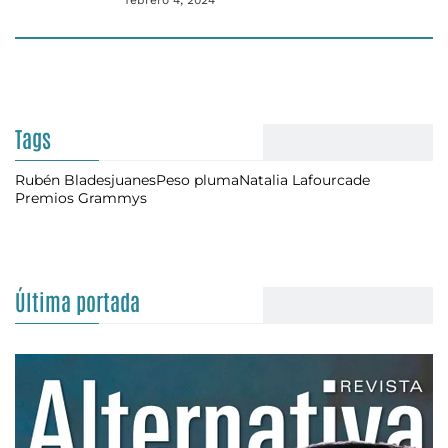
febrero 4, 2024
Tags
Rubén Blades
juanes
Peso pluma
Natalia Lafourcade
Premios Grammys
Última portada