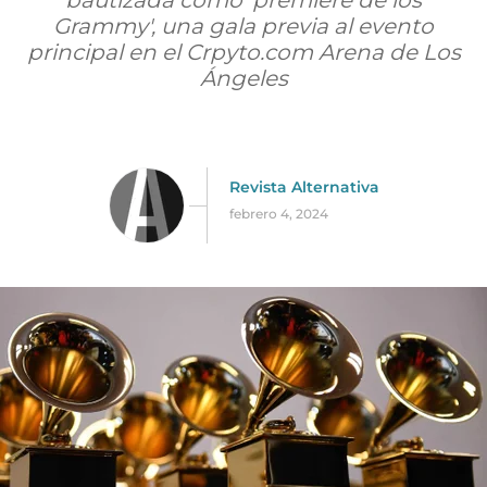
bautizada como 'premiere de los
Grammy', una gala previa al evento
principal en el Crpyto.com Arena de Los
Ángeles
Revista Alternativa
febrero 4, 2024