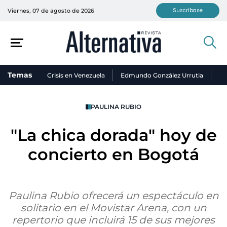
Suscríbase
Viernes, 07 de agosto de 2026
Temas
Crisis en Venezuela
Edmundo González Urrutia
Ni
PAULINA RUBIO
"La chica dorada" hoy de
concierto en Bogotá
Paulina Rubio ofrecerá un espectáculo en
solitario en el Movistar Arena, con un
repertorio que incluirá 15 de sus mejores