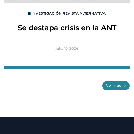
O
INVESTIGACIÓN REVISTA ALTERNATIVA
R
Se destapa crisis en la ANT
B
julio 10, 2024
Item
1
of
Ver más
3