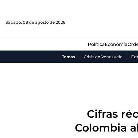
Política
Economía
Orde
Sábado, 08 de agosto de 2026
Política
Economía
Orde
Temas
Crisis en Venezuela
Ed
Cifras ré
Colombia a