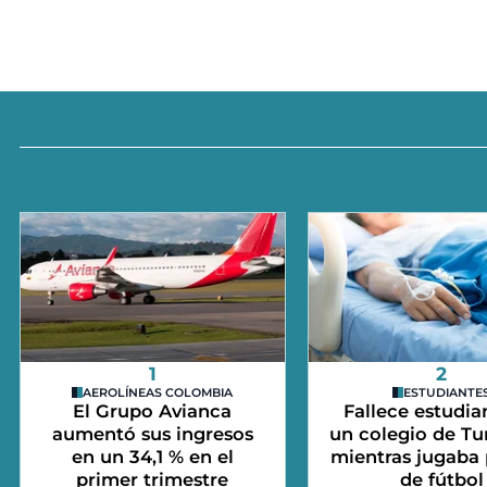
1
2
AEROLÍNEAS COLOMBIA
ESTUDIANTE
El Grupo Avianca
Fallece estudia
aumentó sus ingresos
un colegio de Tu
en un 34,1 % en el
mientras jugaba 
primer trimestre
de fútbol