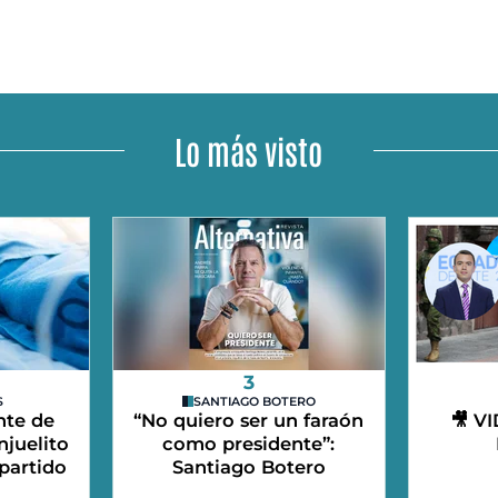
Lo más visto
3
S
SANTIAGO BOTERO
nte de
“No quiero ser un faraón
🎥 V
njuelito
como presidente”:
partido
Santiago Botero