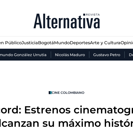
n Público
Justicia
Bogotá
Mundo
Deportes
Arte y Cultura
Opin
n Público
Justicia
Bogotá
Mundo
Deportes
Arte y Cultura
Opin
mundo González Urrutia
Nicolás Maduro
Gustavo Petro
De
CINE COLOMBIANO
cord: Estrenos cinematog
lcanzan su máximo histór