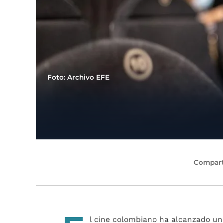
Foto: Archivo EFE
Compart
l cine colombiano ha alcanzado un 