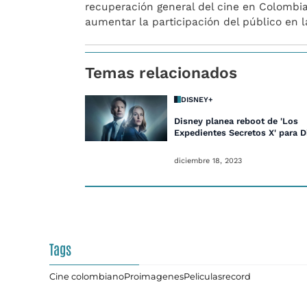
recuperación general del cine en Colombia
aumentar la participación del público en l
Temas relacionados
DISNEY+
Disney planea reboot de 'Los
Expedientes Secretos X' para 
diciembre 18, 2023
Tags
Cine colombiano
Proimagenes
Peliculas
record