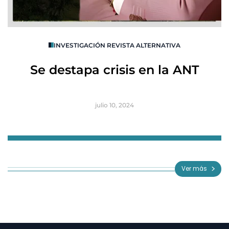
O
INVESTIGACIÓN REVISTA ALTERNATIVA
R
Se destapa crisis en la ANT
B
julio 10, 2024
Item
1
of
Ver más
3