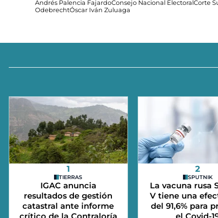
Andrés Palencia Fajardo
Consejo Nacional Electoral
Corte S
Odebrecht
Óscar Iván Zuluaga
1
2
TIERRAS
SPUTNIK
IGAC anuncia
La vacuna rusa 
resultados de gestión
V tiene una efec
catastral ante informe
del 91,6% para p
crítico de la Contraloría
el Covid-1