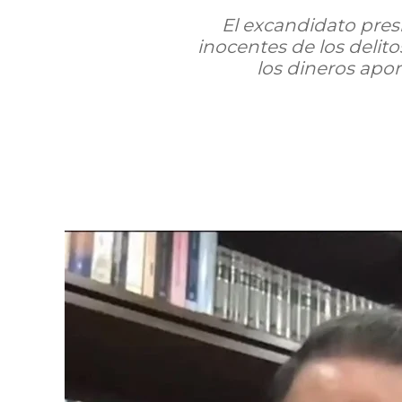
El excandidato pres
inocentes de los delit
los dineros apo