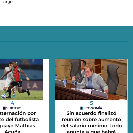
 cargos
4
5
SUICIDIO
ECONOMÍA
ternación por
Sin acuerdo finalizó
e del futbolista
reunión sobre aumento
guayo Mathías
del salario mínimo: todo
Acuña
apunta a que habrá