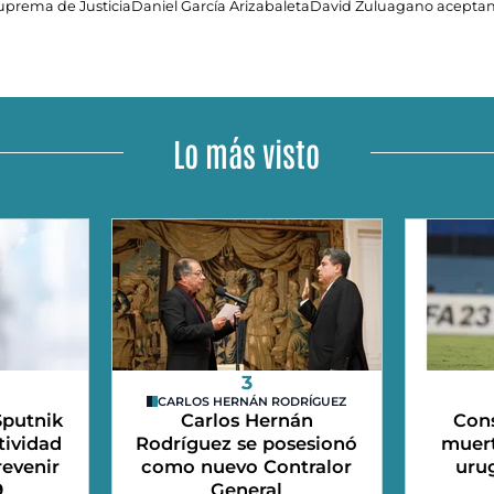
uprema de Justicia
Daniel García Arizabaleta
David Zuluaga
no aceptan
Lo más visto
3
CARLOS HERNÁN RODRÍGUEZ
Sputnik
Carlos Hernán
Cons
tividad
Rodríguez se posesionó
muert
revenir
como nuevo Contralor
uru
9
General