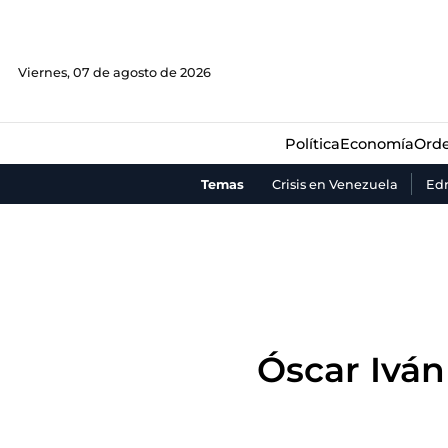
Política
Economía
Orde
Viernes, 07 de agosto de 2026
Política
Economía
Orde
Temas
Crisis en Venezuela
Ed
Óscar Iván