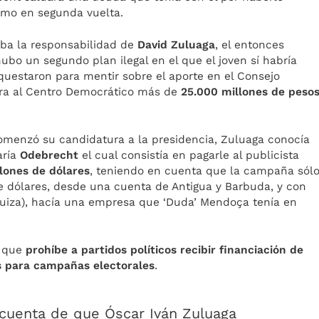
omo en segunda vuelta.
ba la responsabilidad de
David Zuluaga
, el entonces
ubo un segundo plan ilegal en el que el joven sí habría
uestaron para mentir sobre el aporte en el Consejo
agara al Centro Democrático más de
25.000 millones de peso
omenzó su candidatura a la presidencia, Zuluaga conocía
aría
Odebrecht
el cual consistía en pagarle al publicista
llones de dólares
, teniendo en cuenta que la campaña sól
e dólares, desde una cuenta de Antigua y Barbuda, y con
uiza), hacía una empresa que ‘Duda’ Mendoça tenía en
n que
prohíbe a partidos políticos recibir financiación de
as para campañas electorales
.
 cuenta de que Óscar Iván Zuluaga