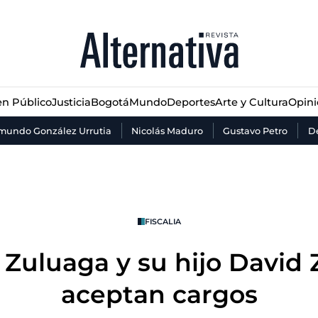
n Público
Justicia
Bogotá
Mundo
Deportes
Arte y Cultura
Opin
n Público
Justicia
Bogotá
Mundo
Deportes
Arte y Cultura
Opin
mundo González Urrutia
Nicolás Maduro
Gustavo Petro
De
FISCALIA
 Zuluaga y su hijo David
aceptan cargos