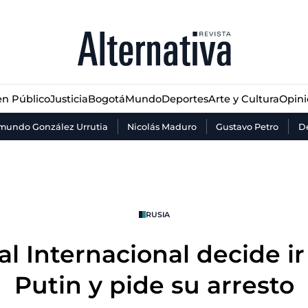
n Público
Justicia
Bogotá
Mundo
Deportes
Arte y Cultura
Opin
n Público
Justicia
Bogotá
Mundo
Deportes
Arte y Cultura
Opin
mundo González Urrutia
Nicolás Maduro
Gustavo Petro
De
RUSIA
l Internacional decide ir
Putin y pide su arresto