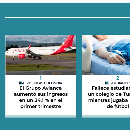
1
2
AEROLÍNEAS COLOMBIA
ESTUDIANTE
El Grupo Avianca
Fallece estudia
aumentó sus ingresos
un colegio de Tu
en un 34,1 % en el
mientras jugaba 
primer trimestre
de fútbol