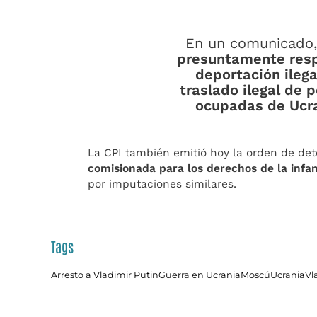
En un comunicado, 
presuntamente resp
deportación ilega
traslado ilegal de 
ocupadas de Ucra
La CPI también emitió hoy la orden de de
comisionada para los derechos de la infan
por imputaciones similares.
Tags
Arresto a Vladimir Putin
Guerra en Ucrania
Moscú
Ucrania
Vl