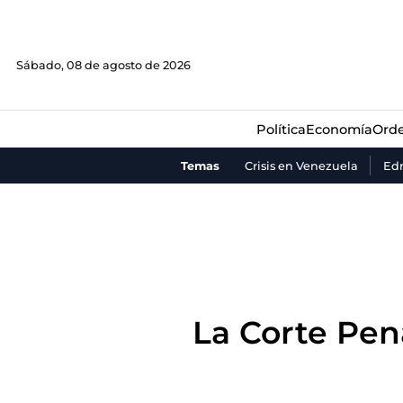
Política
Economía
Orde
Sábado, 08 de agosto de 2026
Política
Economía
Orde
Temas
Crisis en Venezuela
Ed
La Corte Pena