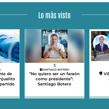
Lo más visto
3
S
SANTIAGO BOTERO
nte de
“No quiero ser un faraón
🎥 V
njuelito
como presidente”:
partido
Santiago Botero