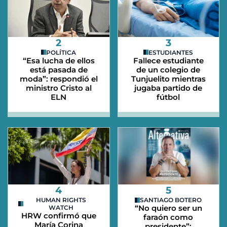
2
3
POLÍTICA
ESTUDIANTES
“Esa lucha de ellos
Fallece estudiante
está pasada de
de un colegio de
moda”: respondió el
Tunjuelito mientras
ministro Cristo al
jugaba partido de
ELN
fútbol
4
5
HUMAN RIGHTS
SANTIAGO BOTERO
“No quiero ser un
WATCH
HRW confirmó que
faraón como
María Corina
presidente”: