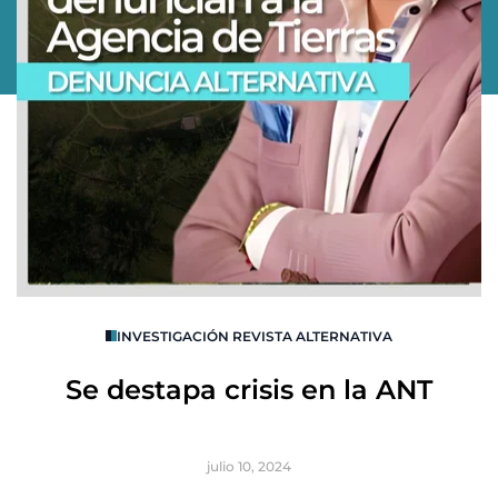
O
INVESTIGACIÓN REVISTA ALTERNATIVA
R
Se destapa crisis en la ANT
B
julio 10, 2024