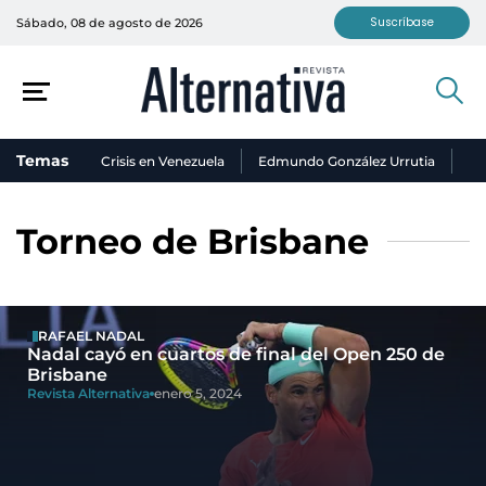
Suscríbase
Sábado, 08 de agosto de 2026
Temas
Crisis en Venezuela
Edmundo González Urrutia
Ni
Torneo de Brisbane
RAFAEL NADAL
Nadal cayó en cuartos de final del Open 250 de
Brisbane
Revista Alternativa
enero 5, 2024