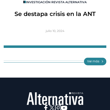
INVESTIGACIÓN REVISTA ALTERNATIVA
R
Se destapa crisis en la ANT
B
julio 10, 2024
Item
1
of
Ver más
3