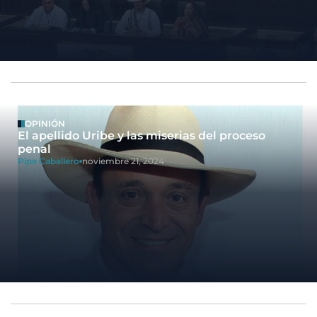
OPINIÓN
El apellido Uribe y las miserias del proceso
penal
Pipe Caballero
noviembre 21, 2024