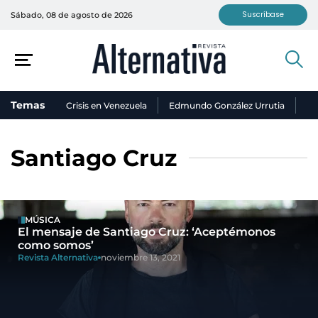
Suscríbase
Sábado, 08 de agosto de 2026
Temas
Crisis en Venezuela
Edmundo González Urrutia
Ni
Santiago Cruz
MÚSICA
El mensaje de Santiago Cruz: ‘Aceptémonos
como somos’
Revista Alternativa
noviembre 13, 2021