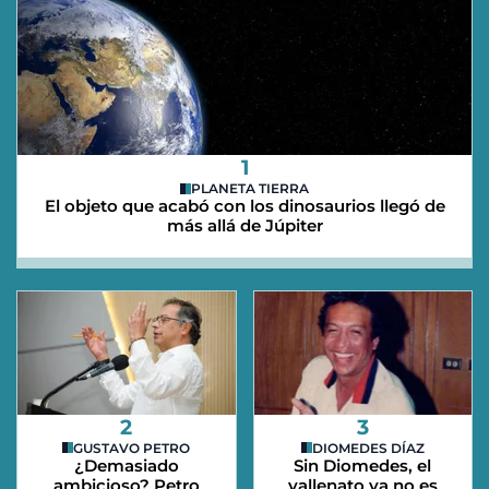
1
PLANETA TIERRA
El objeto que acabó con los dinosaurios llegó de
más allá de Júpiter
2
3
GUSTAVO PETRO
DIOMEDES DÍAZ
¿Demasiado
Sin Diomedes, el
ambicioso? Petro
vallenato ya no es