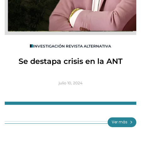
O
INVESTIGACIÓN REVISTA ALTERNATIVA
R
Se destapa crisis en la ANT
B
julio 10, 2024
Item
1
of
Ver más
3