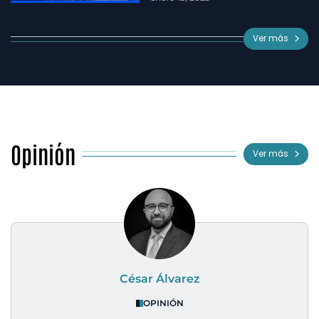
Ver más
Opinión
Ver más
César Álvarez
OPINIÓN