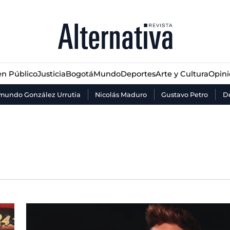
n Público
Justicia
Bogotá
Mundo
Deportes
Arte y Cultura
Opin
n Público
Justicia
Bogotá
Mundo
Deportes
Arte y Cultura
Opin
mundo González Urrutia
Nicolás Maduro
Gustavo Petro
De