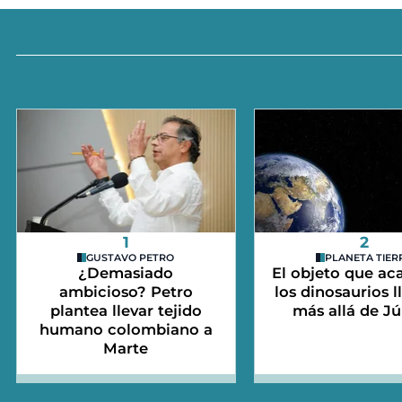
1
2
GUSTAVO PETRO
PLANETA TIER
¿Demasiado
El objeto que ac
ambicioso? Petro
los dinosaurios l
plantea llevar tejido
más allá de Jú
humano colombiano a
Marte