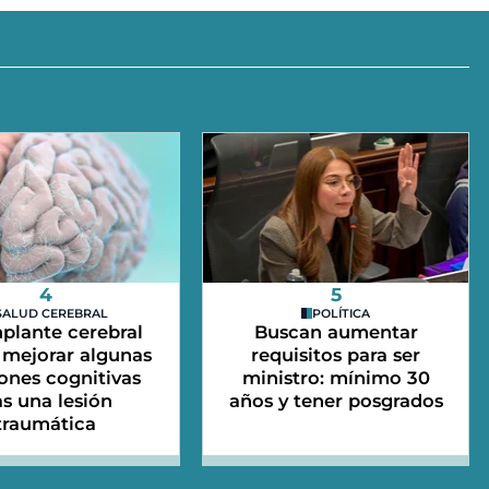
4
5
SALUD CEREBRAL
POLÍTICA
plante cerebral
Buscan aumentar
mejorar algunas
requisitos para ser
ones cognitivas
ministro: mínimo 30
as una lesión
años y tener posgrados
traumática