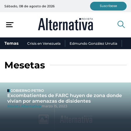
Suscríbase
Sábado, 08 de agosto de 2026
Temas
Crisis en Venezuela
Edmundo González Urrutia
Ni
Mesetas
GOBIERNO PETRO
Excombatientes de FARC huyen de zona donde
vivían por amenazas de disidentes
Revista Alternativa
marzo 15, 2023