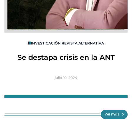
O
INVESTIGACIÓN REVISTA ALTERNATIVA
R
Se destapa crisis en la ANT
B
julio 10, 2024
Item
1
of
Ver más
3