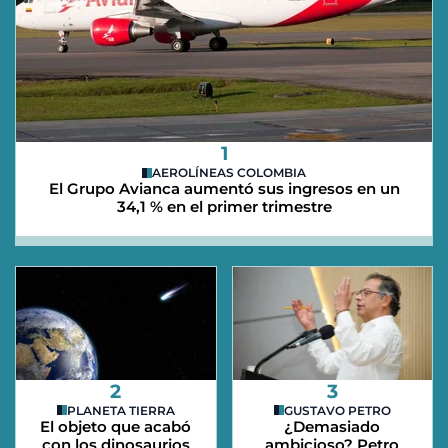
1
AEROLÍNEAS COLOMBIA
El Grupo Avianca aumentó sus ingresos en un
34,1 % en el primer trimestre
2
3
PLANETA TIERRA
GUSTAVO PETRO
El objeto que acabó
¿Demasiado
con los dinosaurios
ambicioso? Petro