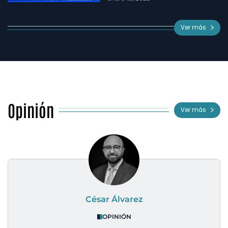
Ver más
Opinión
Ver más
César Álvarez
OPINIÓN