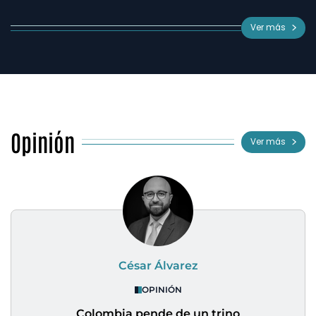
Ver más
Opinión
Ver más
César Álvarez
OPINIÓN
Colombia pende de un trino