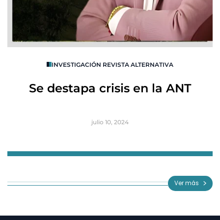
O
INVESTIGACIÓN REVISTA ALTERNATIVA
R
Se destapa crisis en la ANT
B
julio 10, 2024
Item
1
of
Ver más
3