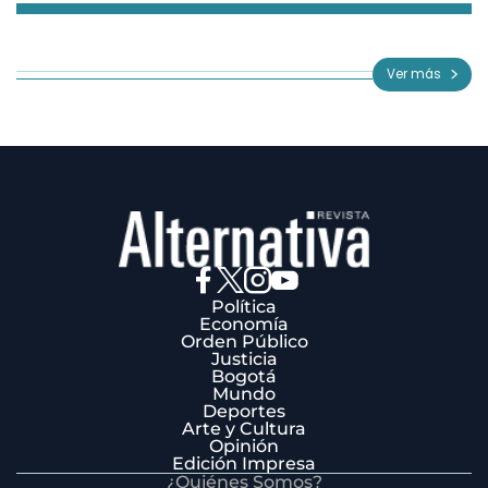
Item
1
of
Ver más
3
Política
Economía
Orden Público
Justicia
Bogotá
Mundo
Deportes
Arte y Cultura
Opinión
Edición Impresa
¿Quiénes Somos?