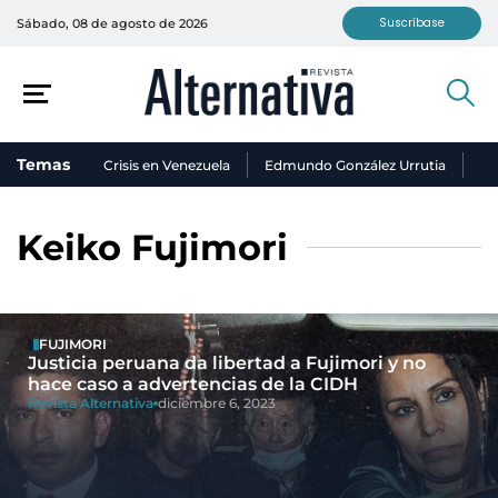
Suscríbase
Sábado, 08 de agosto de 2026
Temas
Crisis en Venezuela
Edmundo González Urrutia
Ni
Keiko Fujimori
FUJIMORI
Justicia peruana da libertad a Fujimori y no
hace caso a advertencias de la CIDH
Revista Alternativa
diciembre 6, 2023