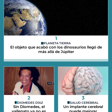
1
PLANETA TIERRA
El objeto que acabó con los dinosaurios llegó de
más allá de Júpiter
2
3
DIOMEDES DÍAZ
SALUD CEREBRAL
Sin Diomedes, el
Un implante cerebral
vallenato ya no es
puede mejorar