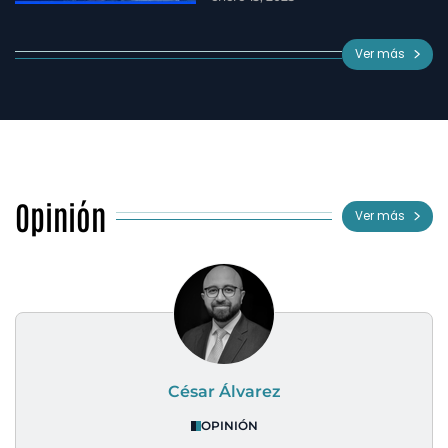
Ver más
Opinión
Ver más
César Álvarez
OPINIÓN