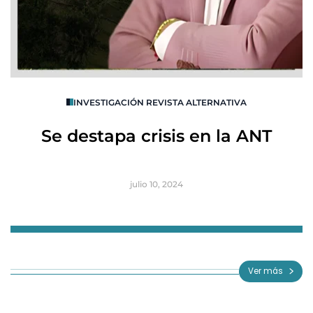
O
INVESTIGACIÓN REVISTA ALTERNATIVA
R
Se destapa crisis en la ANT
B
julio 10, 2024
Item
1
of
Ver más
3