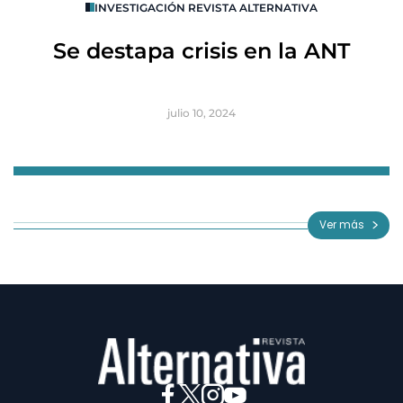
INVESTIGACIÓN REVISTA ALTERNATIVA
R
Se destapa crisis en la ANT
B
julio 10, 2024
Item
1
of
Ver más
3