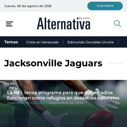
Suscríbase
Jueves, 06 de agosto de 2026
Temas
Crisis en Venezuela
Edmundo González Urrutia
Ni
Jacksonville Jaguars
NFL
La NFL lanza programa para que sus estadios
funcionen como refugios en desastres naturales
Juan Antonio Gil Franco
septiembre 26, 2024