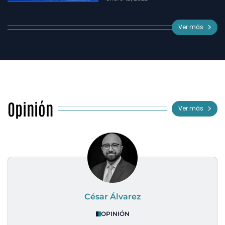
Ver más
Opinión
Ver más
César Álvarez
OPINIÓN