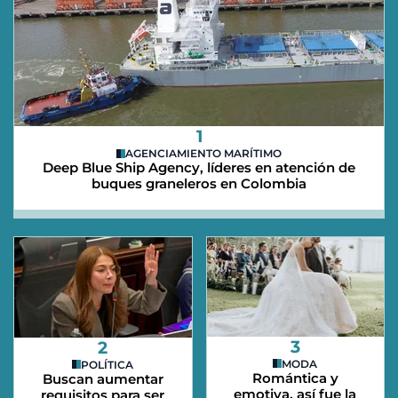
1
AGENCIAMIENTO MARÍTIMO
Deep Blue Ship Agency, líderes en atención de
buques graneleros en Colombia
3
2
MODA
POLÍTICA
Romántica y
Buscan aumentar
emotiva, así fue la
requisitos para ser