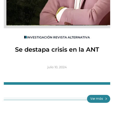
O
INVESTIGACIÓN REVISTA ALTERNATIVA
R
Se destapa crisis en la ANT
B
julio 10, 2024
Item
1
of
Ver más
3