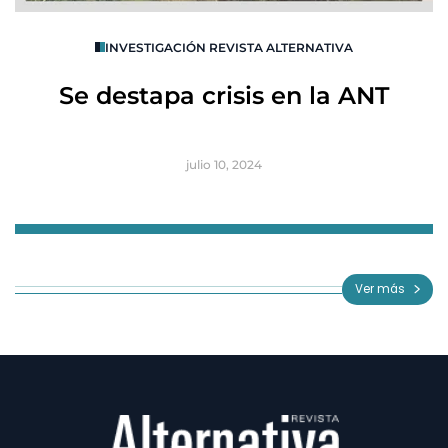
O
INVESTIGACIÓN REVISTA ALTERNATIVA
R
Se destapa crisis en la ANT
B
julio 10, 2024
Item
1
of
Ver más
3