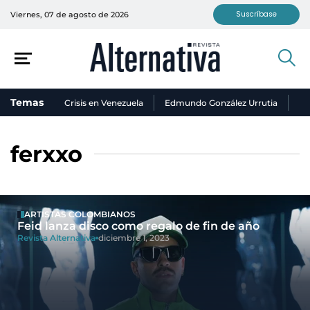
Suscríbase
Viernes, 07 de agosto de 2026
Temas
Crisis en Venezuela
Edmundo González Urrutia
Ni
ferxxo
ARTISTAS COLOMBIANOS
Feid lanza disco como regalo de fin de año
Revista Alternativa
diciembre 1, 2023