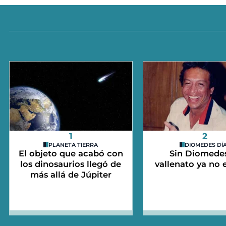
1
2
PLANETA TIERRA
DIOMEDES DÍ
El objeto que acabó con
Sin Diomedes
los dinosaurios llegó de
vallenato ya no e
más allá de Júpiter