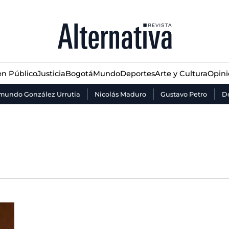
n Público
Justicia
Bogotá
Mundo
Deportes
Arte y Cultura
Opin
n Público
Justicia
Bogotá
Mundo
Deportes
Arte y Cultura
Opin
mundo González Urrutia
Nicolás Maduro
Gustavo Petro
De