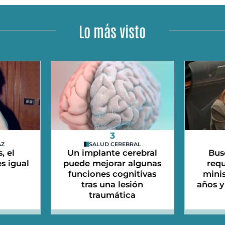
Lo más visto
3
AZ
SALUD CEREBRAL
, el
Un implante cerebral
Bus
s igual
puede mejorar algunas
requ
funciones cognitivas
mini
tras una lesión
años y
traumática