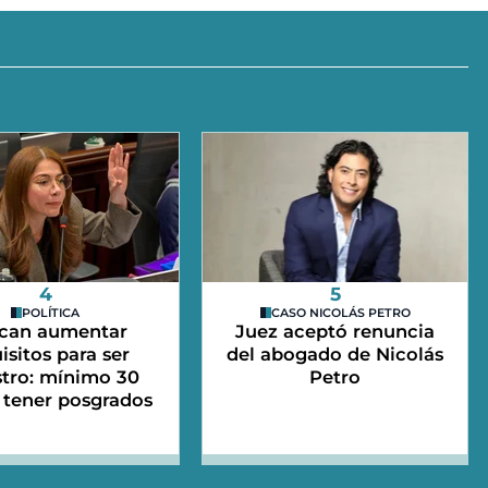
4
5
POLÍTICA
CASO NICOLÁS PETRO
can aumentar
Juez aceptó renuncia
isitos para ser
del abogado de Nicolás
stro: mínimo 30
Petro
 tener posgrados