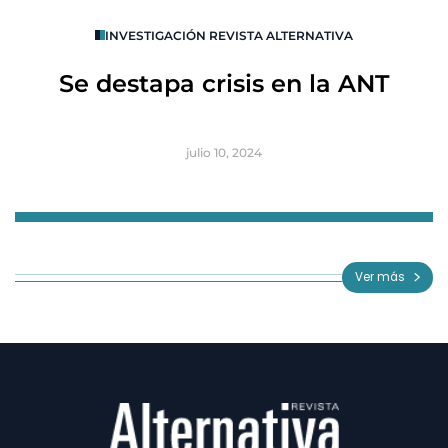
O
INVESTIGACIÓN REVISTA ALTERNATIVA
R
Se destapa crisis en la ANT
B
julio 10, 2024
Item
1
of
Ver más
3