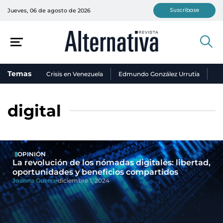
Suscríbase
Jueves, 06 de agosto de 2026
Temas
Crisis en Venezuela
Edmundo González Urrutia
Ni
digital
OPINIÓN
La revolución de los nómadas digitales: libertad,
oportunidades y beneficios compartidos
Joanna Guerra
diciembre 1, 2024