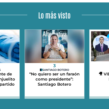
Lo más visto
3
S
SANTIAGO BOTERO
nte de
“No quiero ser un faraón
🎥 V
njuelito
como presidente”:
partido
Santiago Botero