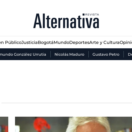
n Público
Justicia
Bogotá
Mundo
Deportes
Arte y Cultura
Opin
n Público
Justicia
Bogotá
Mundo
Deportes
Arte y Cultura
Opin
mundo González Urrutia
Nicolás Maduro
Gustavo Petro
De