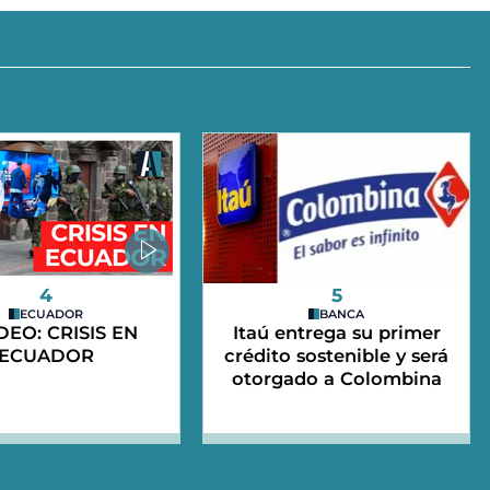
4
5
ECUADOR
BANCA
IDEO: CRISIS EN
Itaú entrega su primer
ECUADOR
crédito sostenible y será
otorgado a Colombina