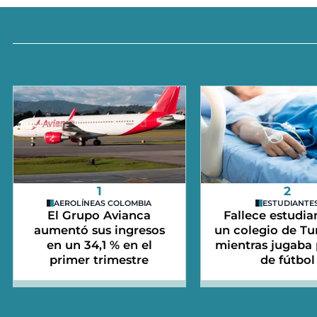
1
2
AEROLÍNEAS COLOMBIA
ESTUDIANTE
El Grupo Avianca
Fallece estudia
aumentó sus ingresos
un colegio de Tu
en un 34,1 % en el
mientras jugaba 
primer trimestre
de fútbol