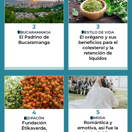
2
3
BUCARAMANGA
ESTILO DE VIDA
El Padrino de
El orégano y sus
Bucaramanga
beneficios para el
colesterol y la
retención de
líquidos
5
4
MODA
ZIPACÓN
Romántica y
Fundación
emotiva, así fue la
Étikaverde,