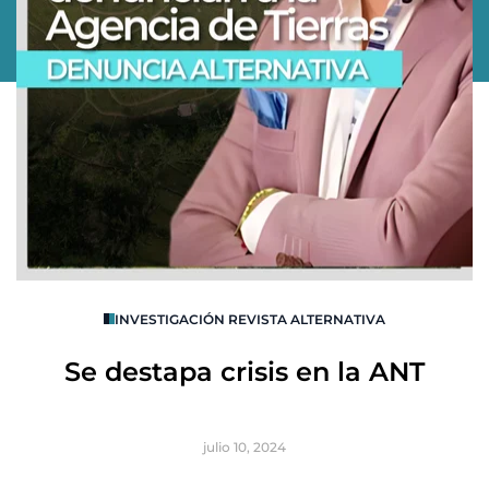
O
INVESTIGACIÓN REVISTA ALTERNATIVA
R
Se destapa crisis en la ANT
B
julio 10, 2024