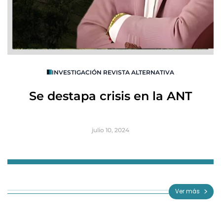
O
INVESTIGACIÓN REVISTA ALTERNATIVA
R
Se destapa crisis en la ANT
B
julio 10, 2024
Item
1
of
Ver más
3