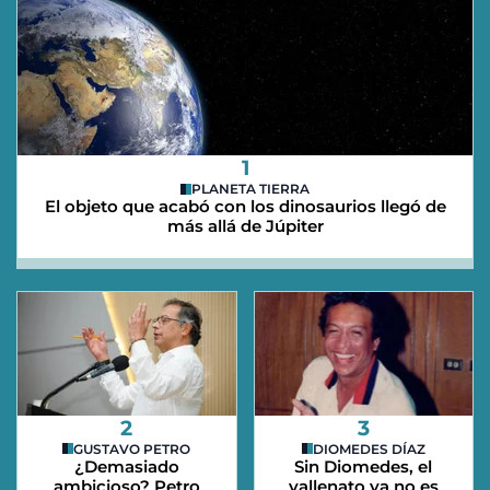
1
PLANETA TIERRA
El objeto que acabó con los dinosaurios llegó de
más allá de Júpiter
2
3
GUSTAVO PETRO
DIOMEDES DÍAZ
¿Demasiado
Sin Diomedes, el
ambicioso? Petro
vallenato ya no es