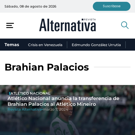
Suscríbase
Sábado, 08 de agosto de 2026
Temas
Crisis en Venezuela
Edmundo González Urrutia
Ni
Brahian Palacios
ATLÉTICO NACIONAL
Atlético Nacional anuncia la transferencia de
Brahian Palacios al Atlético Mineiro
Revista Alternativa
marzo 7, 2024