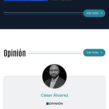
Ver más
Opinión
Ver más
César Álvarez
OPINIÓN