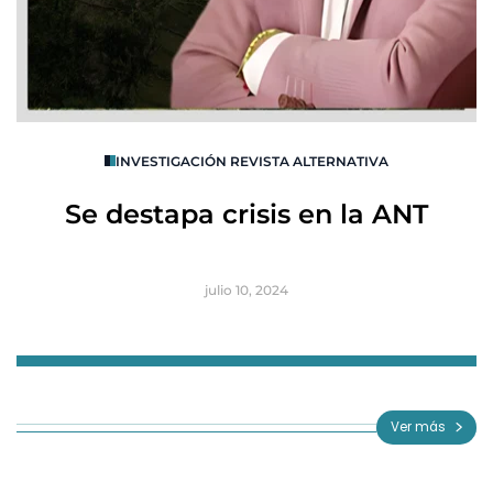
O
INVESTIGACIÓN REVISTA ALTERNATIVA
R
Se destapa crisis en la ANT
B
julio 10, 2024
Item
1
of
Ver más
3