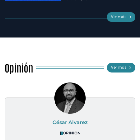
Ver más
Opinión
Ver más
César Álvarez
OPINIÓN