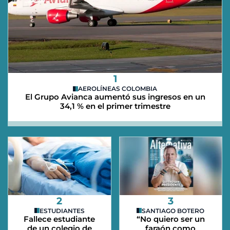
1
AEROLÍNEAS COLOMBIA
El Grupo Avianca aumentó sus ingresos en un
34,1 % en el primer trimestre
2
3
ESTUDIANTES
SANTIAGO BOTERO
Fallece estudiante
“No quiero ser un
de un colegio de
faraón como