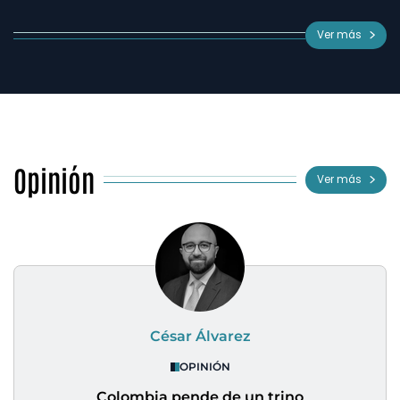
Ver más
Opinión
Ver más
César Álvarez
OPINIÓN
Colombia pende de un trino