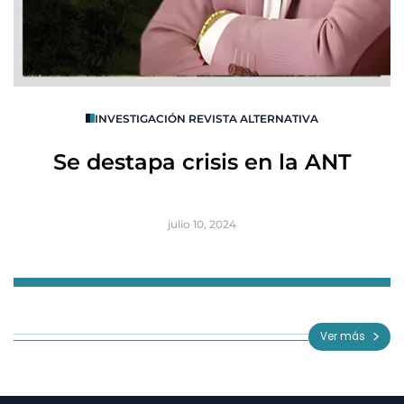
O
INVESTIGACIÓN REVISTA ALTERNATIVA
R
Se destapa crisis en la ANT
B
julio 10, 2024
Item
1
of
Ver más
3