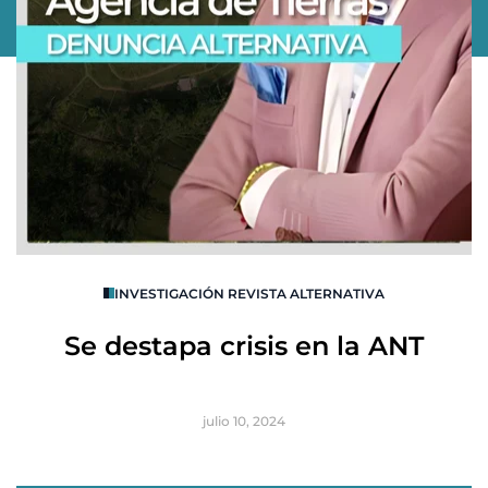
O
INVESTIGACIÓN REVISTA ALTERNATIVA
R
Se destapa crisis en la ANT
B
julio 10, 2024