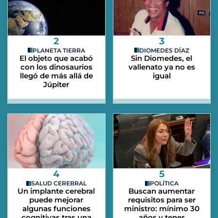
2
3
PLANETA TIERRA
DIOMEDES DÍAZ
El objeto que acabó
Sin Diomedes, el
con los dinosaurios
vallenato ya no es
llegó de más allá de
igual
Júpiter
4
5
SALUD CEREBRAL
POLÍTICA
Un implante cerebral
Buscan aumentar
puede mejorar
requisitos para ser
algunas funciones
ministro: mínimo 30
cognitivas tras una
años y tener